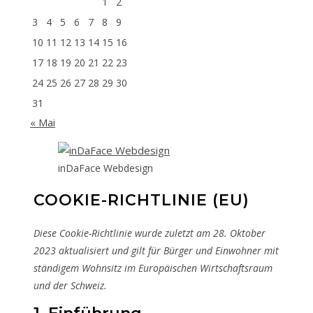
1
2
3
4
5
6
7
8
9
10
11
12
13
14
15
16
17
18
19
20
21
22
23
24
25
26
27
28
29
30
31
« Mai
inDaFace Webdesign
COOKIE-RICHTLINIE (EU)
Diese Cookie-Richtlinie wurde zuletzt am 28. Oktober
2023 aktualisiert und gilt für Bürger und Einwohner mit
ständigem Wohnsitz im Europäischen Wirtschaftsraum
und der Schweiz.